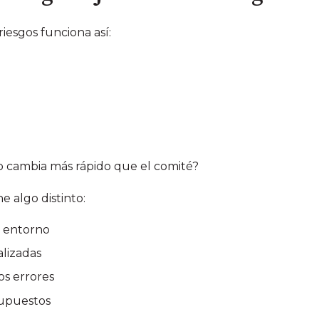
riesgos funciona así:
o cambia más rápido que el comité?
 algo distinto:
l entorno
alizadas
s errores
supuestos