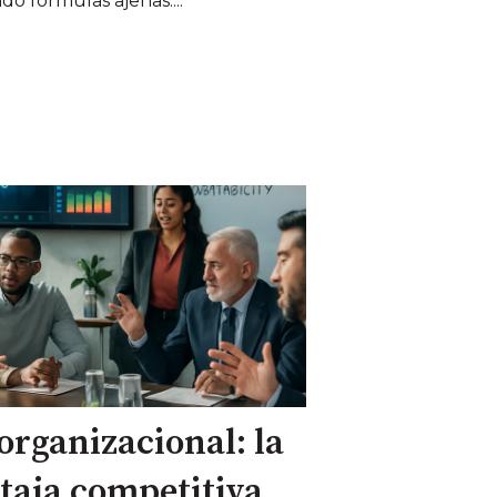
o fórmulas ajenas....
 organizacional: la
taja competitiva