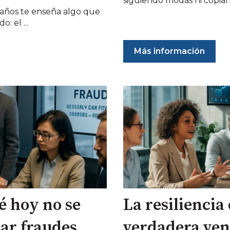
siguiendo modas ni copiand
e años te enseña algo que
: el ...
Más información
é hoy no se
La resiliencia
tar fraudes,
verdadera ven